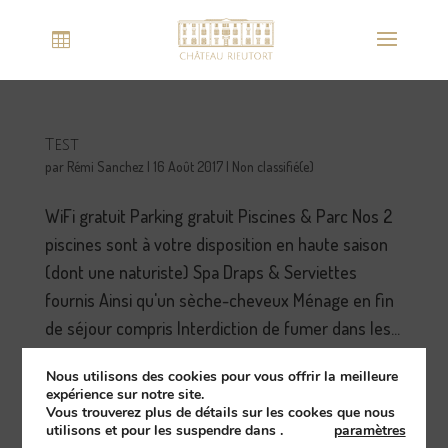
Test
par
Rémi Sanchez
|
16 Août 2017
|
Non classifié(e)
WiFi gratuit Parking gratuit Piscines & Parc Nos 2
piscines sont à votre disposition en haute saison
(dont une naturiste) Spa Draps & Serviettes
fournis Ainsi qu'un sèche-cheveux Ménage en fin
de séjour compris Interdiction de fumer dans les...
Nous utilisons des cookies pour vous offrir la meilleure
expérience sur notre site.
Vous trouverez plus de détails sur les cookes que nous
utilisons et pour les suspendre dans
.
paramètres