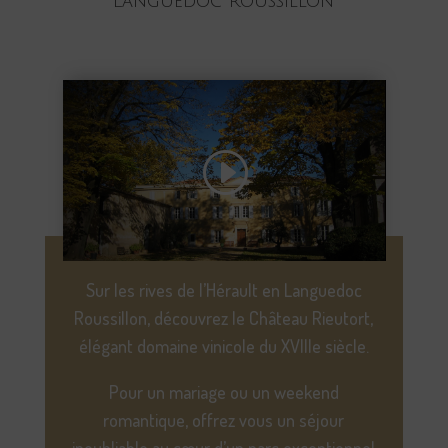
Languedoc Roussillon
Sur les rives de l’Hérault en Languedoc
Roussillon, découvrez le Château Rieutort,
élégant domaine vinicole du XVIIIe siècle.
Pour un mariage ou un weekend
romantique, offrez vous un séjour