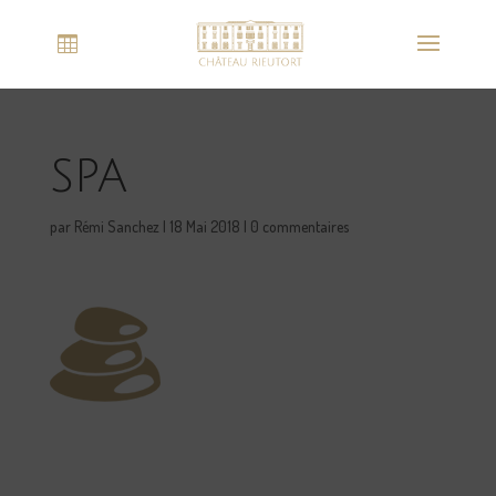
spa
par
Rémi Sanchez
|
18 Mai 2018
|
0 commentaires