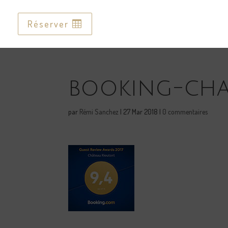
Réserver
Réserver
booking-cha
par
Rémi Sanchez
|
27 Mar 2018
|
0 commentaires