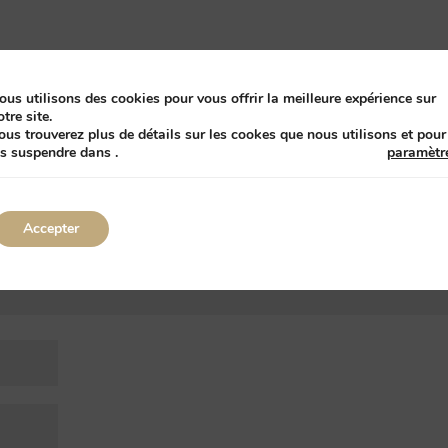
taire
ous utilisons des cookies pour vous offrir la meilleure expérience sur
s champs obligatoires sont indiqués avec
*
otre site.
ous trouverez plus de détails sur les cookes que nous utilisons et pour
es suspendre dans
.
paramètr
Accepter