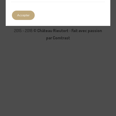
Accepter
2015 - 2018 ©
Château Rieutort
-
Fait avec passion
par Comtrast