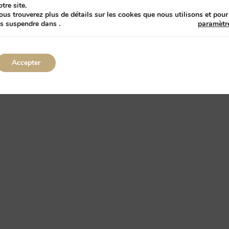
otre site.
ssion par Comtrast
ous trouverez plus de détails sur les cookes que nous utilisons et pour
es suspendre dans
.
paramètr
Accepter