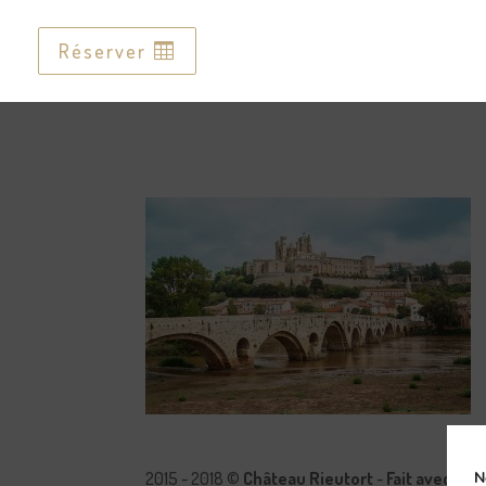
Réserver
Réserver
2015 - 2018 ©
Château Rieutort
-
Fait avec pa
N