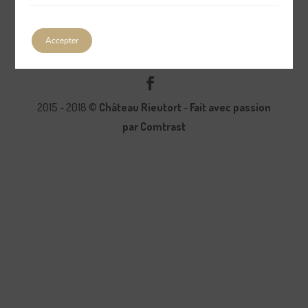
Accepter
2015 - 2018 ©
Château Rieutort
-
Fait avec passion
par Comtrast