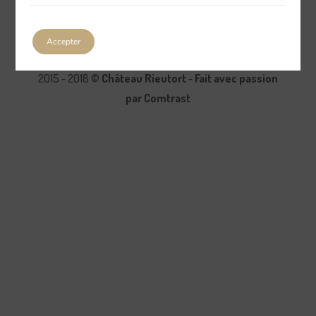
Accepter
2015 - 2018 ©
Château Rieutort
-
Fait avec passion
par Comtrast