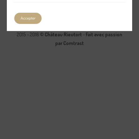
Accepter
2015 - 2018 ©
Château Rieutort
-
Fait avec passion
par Comtrast