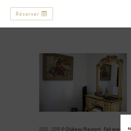
Réserver
Réserver
2015 - 2018 ©
Château Rieutort
-
Fait avec pa
N