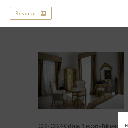
Réserver
Réserver
2015 - 2018 ©
Château Rieutort
-
Fait avec pa
N