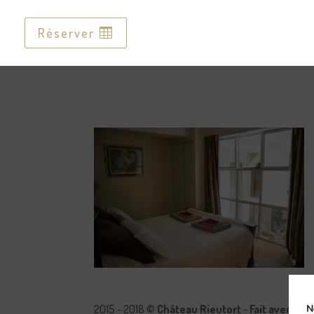
Réserver
Réserver
2015 - 2018 ©
Château Rieutort
-
Fait avec pa
N