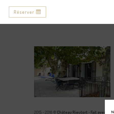
Réserver
Réserver
2015 - 2018 ©
Château Rieutort
-
Fait avec pa
N