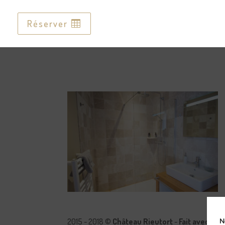
Réserver
Réserver
2015 - 2018 ©
Château Rieutort
-
Fait avec pa
N