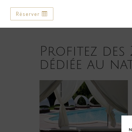
Réserver
Réserver
Profitez des
dédiée au na
N