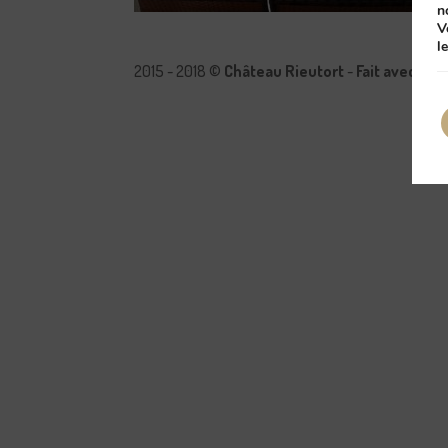
n
V
l
2015 - 2018 ©
Château Rieutort
-
Fait avec pa