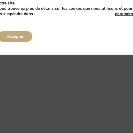
otre site.
ous trouverez plus de détails sur les cookes que nous utilisons et pour
es suspendre dans
.
paramètr
ssion par Comtrast
Accepter