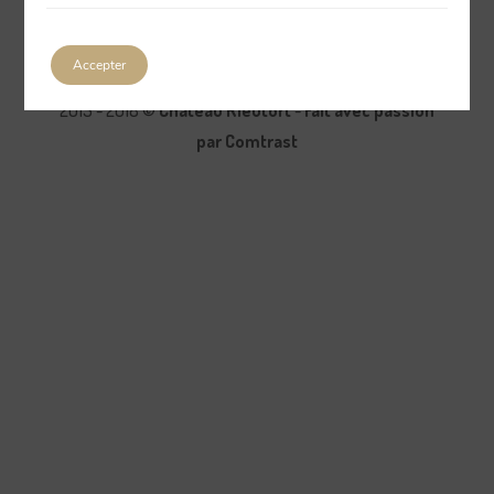
Accepter
2015 - 2018 ©
Château Rieutort
-
Fait avec passion
par Comtrast