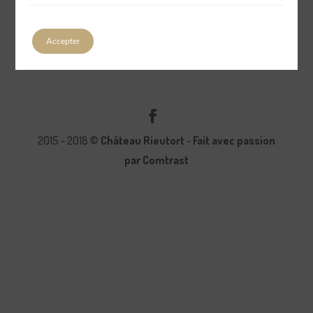
Accepter
2015 - 2018 ©
Château Rieutort
-
Fait avec passion
par Comtrast